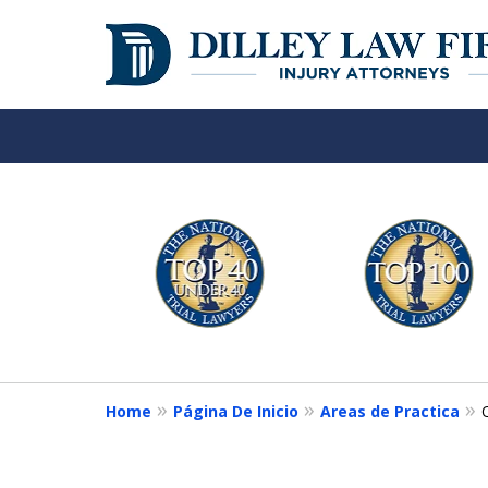
Over 50 Years o
slide
1
Your Side
to
6
of
Contact Us Now
6
Home
Página De Inicio
Areas de Practica