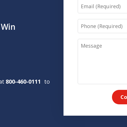
Email
Phone
 Win
Message
 at
800-460-0111
to
Co