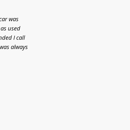
 car was
has used
ded I call
 was always