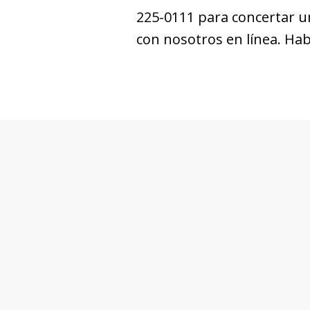
225-0111 para concertar u
con nosotros en línea. Ha
slide
1