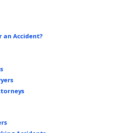
s
r an Accident?
rs
wyers
ttorneys
s
ers