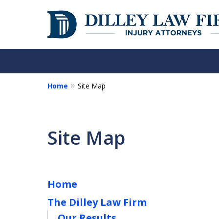
Home
Site Map
Over 50 Years o
Your Side
Site Map
Contact Us Now
Home
The Dilley Law Firm
Our Results