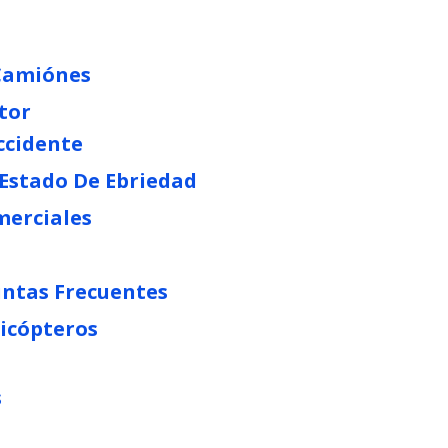
 Camiónes
tor
ccidente
 Estado De Ebriedad
merciales
untas Frecuentes
licópteros
s